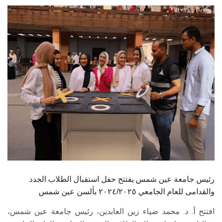
الطلاب
هيئة التدريس
الدراسات العليا
الخريجين
الموظفون
الزائـرون
سجل الان
رئيس جامعة عين شمس يفتتح حفل استقبال الطلاب الجدد
والقدامى للعام الجامعي ٢٠٢٤/٢٠٢٥ بألسن عين شمس
افتتح أ. د. محمد ضياء زين العابدين، رئيس جامعة عين شمس،