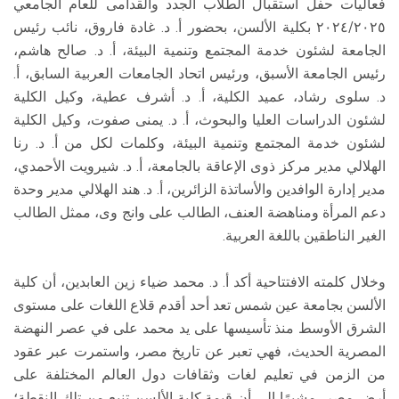
فعاليات حفل استقبال الطلاب الجدد والقدامى للعام الجامعي
٢٠٢٤/٢٠٢٥ بكلية الألسن، بحضور أ. د. غادة فاروق، نائب رئيس
الجامعة لشئون خدمة المجتمع وتنمية البيئة، أ. د. صالح هاشم،
رئيس الجامعة الأسبق، ورئيس اتحاد الجامعات العربية السابق، أ.
د. سلوى رشاد، عميد الكلية، أ. د. أشرف عطية، وكيل الكلية
لشئون الدراسات العليا والبحوث، أ. د. يمنى صفوت، وكيل الكلية
لشئون خدمة المجتمع وتنمية البيئة، وكلمات لكل من أ. د. رنا
الهلالي مدير مركز ذوى الإعاقة بالجامعة، أ. د. شيرويت الأحمدي،
مدير إدارة الوافدين والأساتذة الزائرين، أ. د. هند الهلالي مدير وحدة
دعم المرأة ومناهضة العنف، الطالب على وانج وى، ممثل الطالب
الغير الناطقين باللغة العربية.
وخلال كلمته الافتتاحية أكد أ. د. محمد ضياء زين العابدين، أن كلية
الألسن بجامعة عين شمس تعد أحد أقدم قلاع اللغات على مستوى
الشرق الأوسط منذ تأسيسها على يد محمد على في عصر النهضة
المصرية الحديث، فهي تعبر عن تاريخ مصر، واستمرت عبر عقود
من الزمن في تعليم لغات وثقافات دول العالم المختلفة على
أرض مصر، مشيرًا إلى أن قيمة كلية الألسن تنبع من تلك النقطة؛