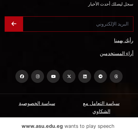
سجل ليصلك أحدث الأخبار
رأيك يهمنا
أراء المستخدمين
سياسة التعامل مع
سياسة الخصوصية
الشكاوي
ميثاق المتعاملين
الأسئلة الشائعة
www.asu.edu.eg
wants to play speech
شروط الاستخدام