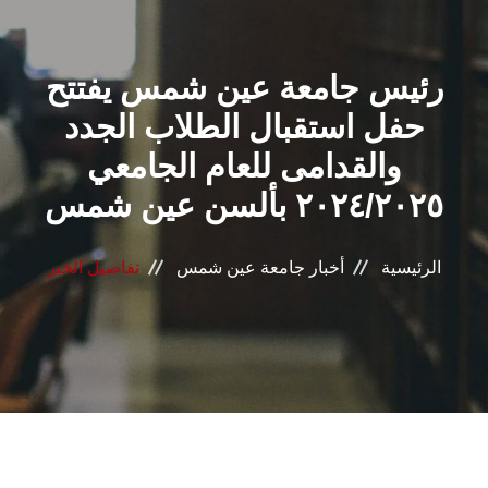
القطاعـات
رئيس جامعة عين شمس يفتتح
الشئون الأكاديمية
حفل استقبال الطلاب الجدد
البحث العلمي
والقدامى للعام الجامعي
٢٠٢٤/٢٠٢٥ بألسن عين شمس
الرعاية الصحية
المراكز والوحدات
الرئيسية
أخبار جامعة عين شمس
تفاصيل الخبر
الأنظمة الذكية
الإعلام
تواصل معنا