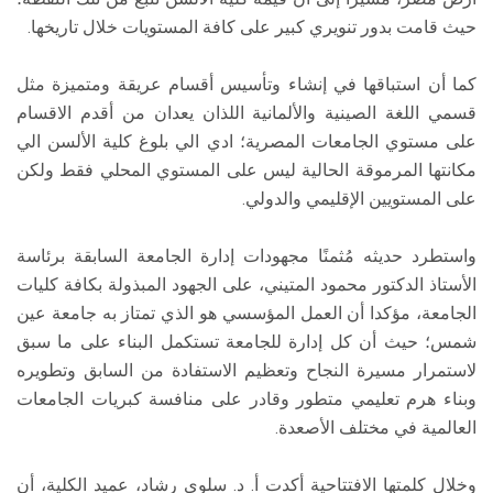
حيث قامت بدور تنويري كبير على كافة المستويات خلال تاريخها.
كما أن استباقها في إنشاء وتأسيس أقسام عريقة ومتميزة مثل
قسمي اللغة الصينية والألمانية اللذان يعدان من أقدم الاقسام
على مستوي الجامعات المصرية؛ ادي الي بلوغ كلية الألسن الي
مكانتها المرموقة الحالية ليس على المستوي المحلي فقط ولكن
على المستويين الإقليمي والدولي.
واستطرد حديثه مُثمنًا مجهودات إدارة الجامعة السابقة برئاسة
الأستاذ الدكتور محمود المتيني، على الجهود المبذولة بكافة كليات
الجامعة، مؤكدا أن العمل المؤسسي هو الذي تمتاز به جامعة عين
شمس؛ حيث أن كل إدارة للجامعة تستكمل البناء على ما سبق
لاستمرار مسيرة النجاح وتعظيم الاستفادة من السابق وتطويره
وبناء هرم تعليمي متطور وقادر على منافسة كبريات الجامعات
العالمية في مختلف الأصعدة.
وخلال كلمتها الافتتاحية أكدت أ. د. سلوى رشاد، عميد الكلية، أن