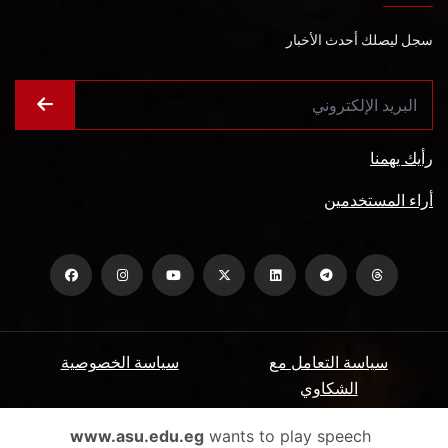
سجل ليصلك أحدث الأخبار
رأيك يهمنا
أراء المستخدمين
سياسة التعامل مع
سياسة الخصوصية
الشكاوي
ميثاق المتعاملين
الأسئلة الشائعة
www.asu.edu.eg
wants to play speech