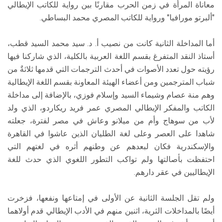
معاناة المرأة في زمن الحرب مقارنًا بين رواية للكاتب الإيطالي
"ألبرتو مورافيا" ورواية للكاتب المصري محمد البساطي.
أما المداخلة الثانية كانت من نصيب أ. د. سيد محمد السيد قطب،
أستاذ النقد المتفرغ بقسم اللغة العربية بالكلية، الذي شاركنا فيها
رؤيته حول تعدد الأصوات في أحدث الترجمات التي قدمها ثلاثةٌ من
شباب المترجمين ومن أعضاء الهيئة المعاونة بقسم اللغة الإيطالية
وهم منة عصام وشيماء السيد وإسلام فوزي، بالإضافة إلى مداخلة
الكاتب والمفكر الإيطالي المصري عمر فريد ريكاردو، الذي ولد
لأب من سوهاج وأم من ميلانو وعاش في مصر لفترة، جعلته
شاهدا على العصر وعلى لغة الطليان الذين عاشوا في القاهرة
والإسكندرية فكان لبعدهم عن وطنهم أثره في لغتهم التي
احتفظت بأصالتها ولم تواكب التطور اللغوي الذي حدث للغة
الإيطاليين في عقر دارهم.
ولم تقل الجلسة الثانية عن الأولى في إمتاعها ونفعها، فزخرت
أيضًا بالمداخلات الثرية، اثنين منهم في الأدب الإيطالي قدم أولاهما