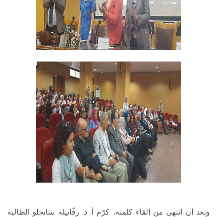
وبعد أن انتهى من إلقاء كلمته، كرّم أ. د. رفّاييله بنتانجلو الطالبة