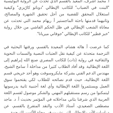
أ. محمد أشرف، المعيد بالقسم الذي تحدث عن الرواية البوليسية
"البنت في الضباب" للكاتب الإيطالي "دوناتو كارّيزي" وكيفية
استغلال المحقق للقضية من أجل تحقيق الشهرة والمصالح،
وثانيهما قدمتها باحثة الماجستير أ. ريهام محمد التي تحدثت عن
معاناة الشعب الإيطالي في ظل الحكم الفاشي من خلال رواية
"خبز فطير" للكاتب الإيطالي "جوفاني ميريانا".
كما عرضت أ. هالة هشام، المعيدة بالقسم، ورقتها البحثية في
الترجمة متحدثة عن كيفية نقل العتبات النصية والسمات النحوية
والثقافية في رواية (ذات) للكاتب المصري صنع الله إبراهيم إلى
اللغة الإيطالية. وقد أفاد الطلاب كثيرا من مداخلة أ. سامح الشيخ،
مهندس الدعم الفني بشركة مايكروسوفت وهو أحد خريجي قسم
اللغة الإيطالية، حيث قدم نصائحه للطلاب لكي يقتحموا سوق
العمل ويستثمروا اللغة الإيطالية وأي لغة أجنبية ثانية يدرسونها
ليتمكنوا من رسم مستقبلهم المهني. والشكر موصول لقسم اللغة
العربية الذي شرفنا بثاني مداخلاته في المؤتمر بحديث أ. د. ماجد
مصطفى الصعيدي، أستاذ الأدب والنقد المتفرغ بالقسم، عن
دراسات الأدب الإيطالي التي نشرت في مجلة الألسن للترجمة.