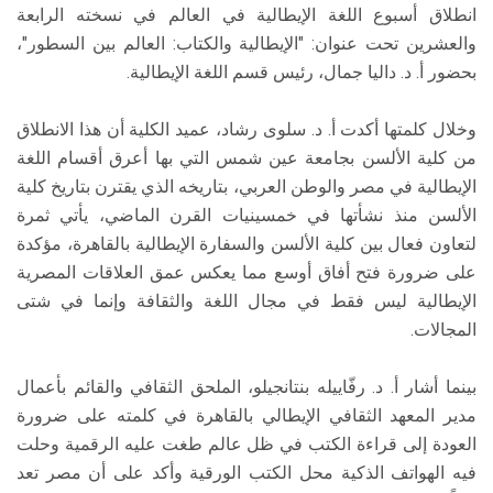
انطلاق أسبوع اللغة الإيطالية في العالم في نسخته الرابعة
والعشرين تحت عنوان: "الإيطالية والكتاب: العالم بين السطور"،
بحضور أ. د. داليا جمال، رئيس قسم اللغة الإيطالية.
وخلال كلمتها أكدت أ. د. سلوى رشاد، عميد الكلية أن هذا الانطلاق
من كلية الألسن بجامعة عين شمس التي بها أعرق أقسام اللغة
الإيطالية في مصر والوطن العربي، بتاريخه الذي يقترن بتاريخ كلية
الألسن منذ نشأتها في خمسينيات القرن الماضي، يأتي ثمرة
لتعاون فعال بين كلية الألسن والسفارة الإيطالية بالقاهرة، مؤكدة
على ضرورة فتح أفاق أوسع مما يعكس عمق العلاقات المصرية
الإيطالية ليس فقط في مجال اللغة والثقافة وإنما في شتى
المجالات.
بينما أشار أ. د. رفّاييله بنتانجيلو، الملحق الثقافي والقائم بأعمال
مدير المعهد الثقافي الإيطالي بالقاهرة في كلمته على ضرورة
العودة إلى قراءة الكتب في ظل عالم طغت عليه الرقمية وحلت
فيه الهواتف الذكية محل الكتب الورقية وأكد على أن مصر تعد