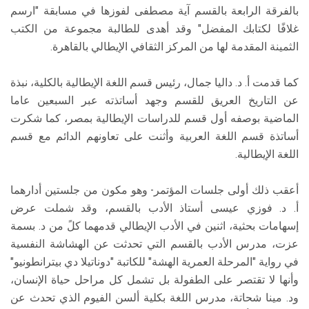
بالفرقة الرابعة بالقسم آية مصطفى لفوزها في مسابقة "ارسم
غلافًا لكتابك المفضل" وقد أهدى للطالبة مجموعة من الكتب
الثمينة المقدمة لها من المركز الثقافي الإيطالي بالقاهرة.
كما قدمت أ. د. داليا جمال، رئيس قسم اللغة الإيطالية بالكلية، نبذة
عن التاريخ العريق للقسم وجهد أساتذته عبر السبعين عاما
الماضية بوصفه أول قسم للدراسات الإيطالية بمصر، كما شكرت
أساتذة قسم اللغة العربية وأثنت على تعاونهم الدائم مع قسم
اللغة الإيطالية.
أعقب ذلك أولى جلسات المؤتمر- وهو مكون من جلستين أدارهما
أ. د. فوزي عيسى أستاذ الأدب بالقسم، وقد شملت عرض
إسهامات بحثية، اثنين في الأدب الإيطالي قدمهما كلً من د. بسمة
عزت، مدرس الأدب بالقسم التي تحدثت عن الهشاشة النفسية
في رواية "المرحلة العمرية الهشة" للكاتبة "دوناتيلا دي بيترانطونيو"
وأنها لا تقتصر على الطفولة بل تشمل كل مراحل حياة الإنسان،
ود. مينا شحاتة، مدرس اللغة بكلية ألسن الفيوم الذي تحدث عن