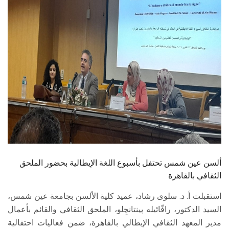
الطلاب
هيئة التدريس
الدراسات العليا
الخريجين
الموظفون
الزائـرون
ألسن عين شمس تحتفل بأسبوع اللغة الإيطالية بحضور الملحق
سجل الان
الثقافي بالقاهرة
استقبلت أ. د. سلوى رشاد، عميد كلية الألسن بجامعة عين شمس،
السيد الدكتور، رافّائيله پينتانچِلو، الملحق الثقافي والقائم بأعمال
مدير المعهد الثقافي الإيطالي بالقاهرة، ضمن فعاليات احتفالية