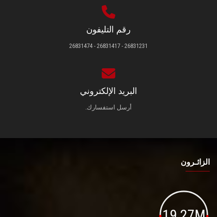
رقم التليفون
26831231 - 26831417 - 26831474
البريد الإلكتروني
أرسل استفسارك.
الزائـرون
19.27M