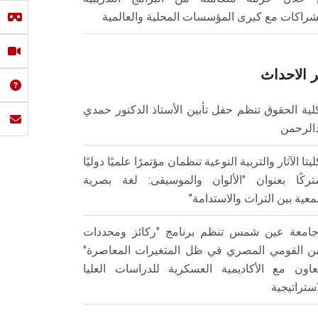
شراكات مع كبرى المؤسسات المحلية والعالمية
 الاحداث
لية الحقوق تنظم حفل تأبين الأستاذ الدكتور حمدي
الرحمن
ليتا الآثار والتربية النوعية تنظمان مؤتمرًا علميًا دوليًا
ركًا بعنوان "الألوان والموسيقى: لغة بصرية
عية بين التراث والاستدامة"
امعة عين شمس تنظم برنامج "ركائز ومحددات
من القومي المصري في ظل المتغيرات المعاصرة"
تعاون مع الأكاديمية العسكرية للدراسات العليا
استراتيجية