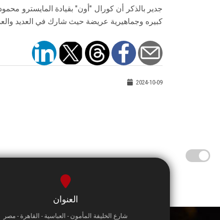
جدير بالذكر أن كورال "أون" بقيادة المايسترو مح
كبيره وجماهيرية عريضة حيث شارك في العديد والعد
2024-10-09
العنوان
شارع الخليفة المأمون - العباسية - القاهرة - مصر