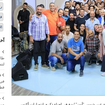
رئ
فا
ال
آخر
طال
لتن
ف
في 
قطا
ج
من 
معة عين شمس "أون" يُبدع في إحياء ذكرى انتصارات أكتوبر