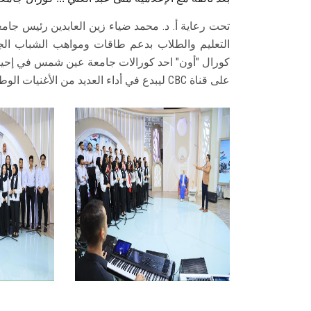
تحت رعاية أ. د. محمد ضياء زين العابدين رئيس ج
التعليم والطلاب بدعم طاقات ومواهب الشباب الجام
كورال "أون" احد كورالات جامعة عين شمس في إحياء 
على قناة CBC ليبدع في أداء العديد من الأغنيات الوطنية التي ألهبت حماس الحاضرين.