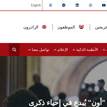
English
الموظفون
الزائـرون
ت
الأنظمة الذكية
الإعلام
تواصل معنا
"أون" يُبدع في إحياء ذكرى