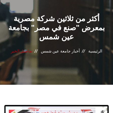
القطاعـات
أكثر من ثلاثين شركة مصرية
الشئون الأكاديمية
بمعرض "صنع في مصر" بجامعة
البحث العلمي
عين شمس
الرعاية الصحية
الرئيسية
أخبار جامعة عين شمس
تفاصيل الخبر
المراكز والوحدات
الأنظمة الذكية
الإعلام
تواصل معنا