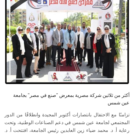
الطلاب
هيئة التدريس
الدراسات العليا
الخريجين
الموظفون
الزائـرون
أكثر من ثلاثين شركة مصرية بمعرض "صنع في مصر" بجامعة
سجل الان
عين شمس
تزامنًا مع الاحتفال بانتصارات أكتوبر المجيدة وانطلاقًا من الدور
المجتمعي لجامعة عين شمس في دعم الصناعات الوطنية، وتحت
رعاية أ. د. محمد ضياء زين العابدين رئيس الجامعة، افتتحت أ. د.