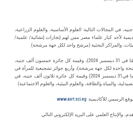
نيه، في المجالات التالية: العلوم الأساسية، والعلوم الزراعية،
اديمية لأحد كبار علماء مصر ممن لهم إنجازات إنشائية/ علمية/
يئات، والمراكز البحثية (مرشح واحد لكل جهة مرشحة).
جوائز المرأة: أربع جوائز تقديرية للمرأة (فوق 45 عامًا في 31 ديسمبر 2024)، وقيمة كل جائزة خمسون ألف جنيه،
رشحة واحدة لكل جهة مرشحة)، وأربع جوائز تشجيعية للمرأة في
مرحلة الشباب (لا يتجاوز عمر المرشحة عن 45 عاما في31 ديسمبر 2024) وقيمة كل جائزة ثلاثون ألف جنيه، في
يدلية، والمياه والطاقة، والعلوم البيئية، والعلوم الاجتماعية)
قع الرسمي للأكاديمية:
www.asrt.sci.eg
 والإنتاج العلمي على البريد الإلكتروني التالي: