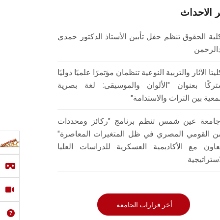
 الاحداث
لية الحقوق تنظم حفل تأبين الأستاذ الدكتور حمدي
الرحمن
ليتا الآثار والتربية النوعية تنظمان مؤتمرًا علميًا دوليًا
ركًا بعنوان "الألوان والموسيقى: لغة بصرية
عية بين التراث والاستدامة"
امعة عين شمس تنظم برنامج "ركائز ومحددات
من القومي المصري في ظل المتغيرات المعاصرة"
تعاون مع الأكاديمية العسكرية للدراسات العليا
استراتيجية
أخر قرارات الجامعة