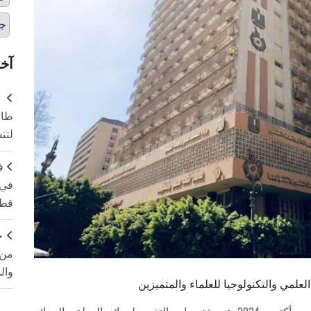
جو
آخر
طال
لتن
ف
في 
قطا
ج
من 
وال
العلمي والتكنولوجيا للعلماء والمتميزين