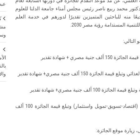
 العلمي، عن مد موعد التقدم للجائزة في دورتها السابعة لعام
عبد
ئزة مقدمة من الدكتور محمد ربيع ناصر رئيس مجلس أمناء جامعة الدلتا للعلوم
ًا منه للباحثين المتميزين تقديرًا لدورهم في خدمة العلم
ك
مية المستدامة رؤية مصر 2030.
مشت
وسم
 التالي:
ج
الأ
بال
وال
4-جائزة رابعة في مجال العلوم الاقتصادية والإدارية (اقتصاد-تسويق-تمويل واستثمار) وتبلغ قيمة الجائزة 100 ألف
زيارة موقع الجائزة: