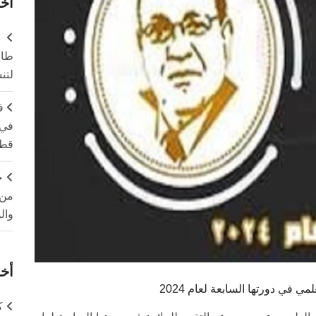
آخر
طال
لتن
ف
في 
قطا
ج
من 
وال
أخر
 في دورتها السابعة لعام 2024
ك