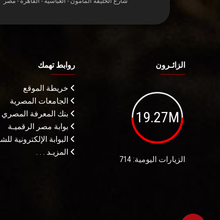
شارع الخليفة المأمون - العباسية - القاهرة - مصر
الزائـرون
روابط تهمك
خريطة الموقع
الجامعات المصرية
19.27M
بنك المعرفة المصري
بوابة مصر الرقميـة
البوابة الإلكترونية لل
المزيـد . . .
الزيارات اليومية: 714