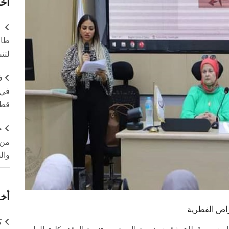
آخر
طال
لتن
ف
في 
قطا
ج
من 
وال
أخر
راض الفطرية
ك