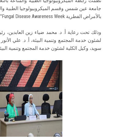
نظمت رابطة الميكروبيولوجيا الطبية والمناعة بالت
جامعة عين شمس وقسم الميكروبيولوجيا الطبية والمناع
بالأمراض الفطرية Fungal Disease Awareness Week"، بالتزامن مع الأسبوع العالمي للتوعية بالأمراض الفطرية.
وذلك تحت رعاية أ. د. محمد ضياء زين العابدين، ر
لشئون خدمة المجتمع وتنمية البيئة، أ. د. علي الأن
سويد، وكيل الكلية لشئون خدمة المجتمع وتنمية البيئة