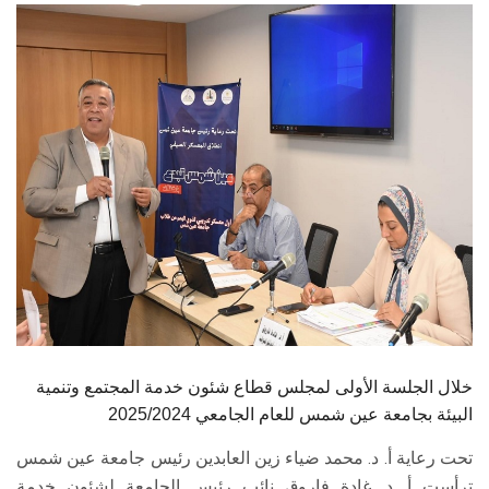
الطلاب
هيئة التدريس
الدراسات العليا
الخريجين
الموظفون
الزائـرون
سجل الان
خلال الجلسة الأولى لمجلس قطاع شئون خدمة المجتمع وتنمية
البيئة بجامعة عين شمس للعام الجامعي 2025/2024
تحت رعاية أ. د. محمد ضياء زين العابدين رئيس جامعة عين شمس
ترأست أ. د. غادة فاروق نائب رئيس الجامعة لشئون خدمة