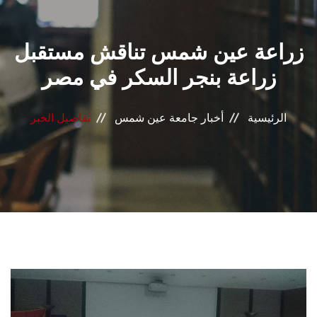
القطاعـات
زراعة عين شمس تناقش مستقبل
الشئون الأكاديمية
زراعة بنجر السكر في مصر
البحث العلمي
الرئيسية
أخبار جامعة عين شمس
تفاصيل الخبر
الرعاية الصحية
المراكز والوحدات
الأنظمة الذكية
الإعلام
تواصل معنا