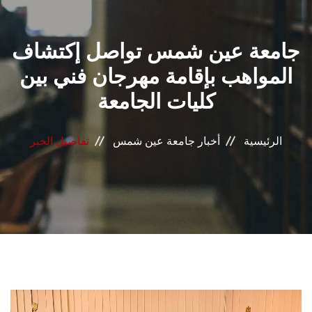
القطاعـات
جامعة عين شمس تواصل إكتشاف
الشئون الأكاديمية
المواهب بإقامة مهرجان فني بين
البحث العلمي
كليات الجامعة
الرعاية الصحية
الرئيسية
أخبار جامعة عين شمس
تفاصيل الخبر
المراكز والوحدات
الأنظمة الذكية
الإعلام
تواصل معنا