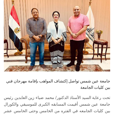
الطلاب
هيئة التدريس
الدراسات العليا
الخريجين
الموظفون
الزائـرون
جامعة عين شمس تواصل إكتشاف المواهب بإقامة مهرجان فني
سجل الان
بين كليات الجامعة
تحت رعاية السيد الأستاذ الدكتور/ محمد ضياء زين العابدين رئيس
جامعة عين شمس أقيمت المسابقه الكبرى للموسيقي والكورال
بين كليات الجامعه في الفتره من الخامس وحتى الخامس عشر