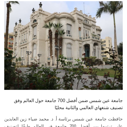
الطلاب
هيئة التدريس
الدراسات العليا
الخريجين
الموظفون
الزائـرون
سجل الان
جامعة عين شمس ضمن أفضل 700 جامعة حول العالم وفق
تصنيف شنغهاي العالمي والثانية محليًا
حافظت جامعة عين شمس برئاسة أ. د. محمد ضياء زين العابدين
على ترتيبها بين أفضل 700 جامعة في العالم طبقًا لتصنيف