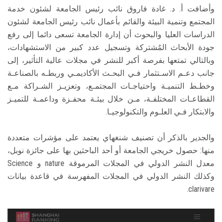
وأضافت أ. د. غادة فاروق نائب رئيس الجامعة لشئون خدمة
المجتمع وتنمية البيئة والقائم بأعمال نائب رئيس الجامعة لشئون
الدراسات العليا والبحوث أن إدارة الجامعة تسعى دائما إلى رفع
جودة الأبحاث المُشتركة وتسجيل عدد كبير من الاستشهادات،
وبالتالي تمتعها بفرصة أكبر للنشر في مجلات عالية التأثير، إلى
جانب دعـم الاسـتثمار فـي البحـث الأكاديمـي وربطـه بالصناعـة
وخطـط التنميـة واحتياجـات المجتمـع، وتعزيـز الشـراكة مـع
القطاعـات المختلفـة، مـن خلال بيئـة محفـزة وداعمـة للتميـز
والابتكار فـي العلـوم والتكنولوجيـا.
والجدير بالذكر أن تصنيف شنغهاي يعتمد على مؤشرات متعددة
منها: حصول خريجي الجامعة أو أحد الباحثين بها على جائزة نوبل،
معدل النشر الدولي في المجلات المرموقة nature و Science
وكذلك النشر الدولي في المجلات المفهرسة في قاعدة بيانات
clarivare.