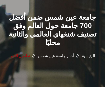
القطاعـات
جامعة عين شمس ضمن أفضل
الشئون الأكاديمية
700 جامعة حول العالم وفق
البحث العلمي
تصنيف شنغهاي العالمي والثانية
محليًا
الرعاية الصحية
المراكز والوحدات
الرئيسية
أخبار جامعة عين شمس
تفاصيل الخبر
الأنظمة الذكية
الإعلام
تواصل معنا