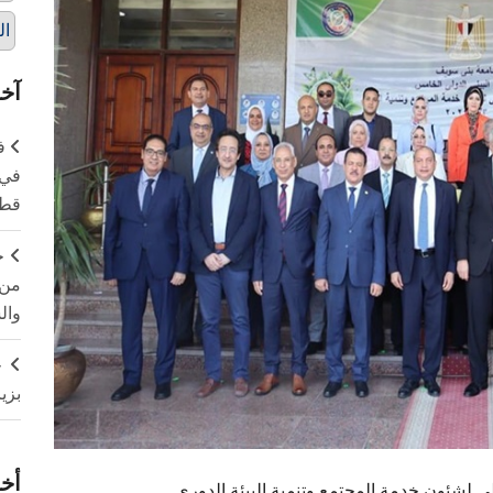
ال
آخر
ف
في 
قطا
ج
من 
وال
ج
بزي
أخر
 لشئون خدمة المجتمع وتنمية البيئة الدوري