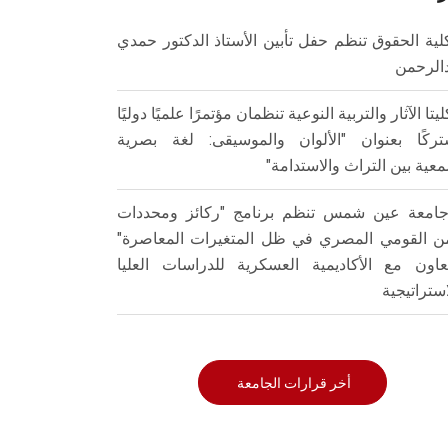
لية الحقوق تنظم حفل تأبين الأستاذ الدكتور حمدي
الرحمن
ليتا الآثار والتربية النوعية تنظمان مؤتمرًا علميًا دوليًا
ركًا بعنوان "الألوان والموسيقى: لغة بصرية
عية بين التراث والاستدامة"
امعة عين شمس تنظم برنامج "ركائز ومحددات
من القومي المصري في ظل المتغيرات المعاصرة"
تعاون مع الأكاديمية العسكرية للدراسات العليا
استراتيجية
أخر قرارات الجامعة