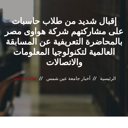
القطاعـات
إقبال شديد من طلاب حاسبات
الشئون الأكاديمية
على مشاركتهم شركة هواوى مصر
البحث العلمي
بالمحاضرة التعريفية عن المسابقة
العالمية لتكنولوجيا المعلومات
الرعاية الصحية
والاتصالات
المراكز والوحدات
الرئيسية
أخبار جامعة عين شمس
تفاصيل الخبر
الأنظمة الذكية
الإعلام
تواصل معنا