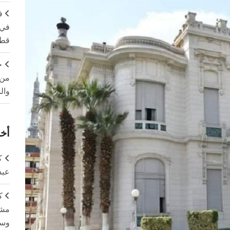
ف
في 
قطا
ج
من 
وال
أخر
ك
عبد
ك
مشت
وسم