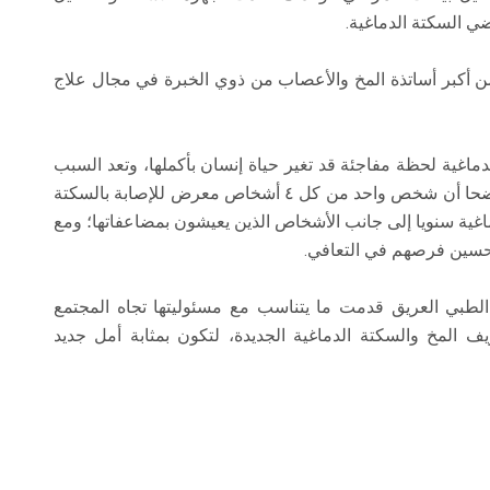
ضي السكتة الدماغية.
ن أكبر أساتذة المخ والأعصاب من ذوي الخبرة في مجال علاج
لدماغية لحظة مفاجئة قد تغير حياة إنسان بأكملها، وتعد السبب
الأول للإعاقة والثاني للوفاة على مستوي العالم موضحا أن شخص واحد من كل ٤ أشخاص معرض للإصابة بالسكتة
ها ٢٥٠ ألف حالة سكتة دماغية سنويا إلى جانب الأشخاص الذين يعيشون بمضاعفاتها؛ ومع
وتحسين فرصهم في التعافي.
بي العريق قدمت ما يتناسب مع مسئوليتها تجاه المجتمع
 المخ والسكتة الدماغية الجديدة، لتكون بمثابة أمل جديد