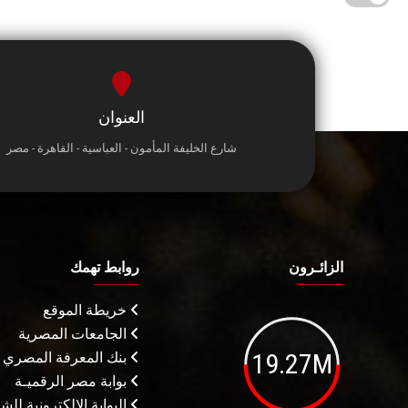
العنوان
شارع الخليفة المأمون - العباسية - القاهرة - مصر
الزائـرون
روابط تهمك
خريطة الموقع
الجامعات المصرية
19.27M
بنك المعرفة المصري
بوابة مصر الرقميـة
البوابة الإلكترونية لل