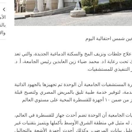
ج
الأ
بال
وال
عين شمس احتفالية اليوم
ج جلطات ونزيف المخ والسكتة الدماغية الجديدة، والتي تعد
ت رعاية ا.د. محمد ضياء زين العابدين رئيس الجامعة، أ. د.
ر التنفيذي للمستشفيات.
ة المستشفيات الجامعية أن الوحدة تم تجهيزها بالجهود الذاتية
تقدمة، لتوفير خدمة طبية تليق بالمريض المصري ولتصبح قبلة
 على مستوي العالم
يات الجامعية أن الوحدة تضم أحدث جهاز للقسطرة في العالم،
ا يوجد له مثيل في منطقة الشرق الأوسط بأكملها ويتميز بتقنيات غير
يل بيانات المرضي، وكذلك أحدث أجهزة الأشعة والتحاليل