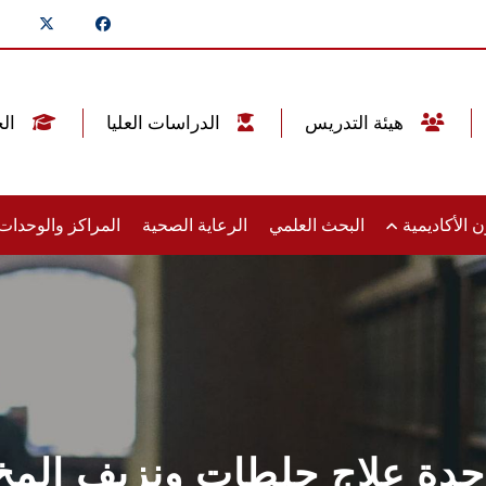
هيئة التدريس
الدراسات العليا
الخريجين
 الأكاديمية
البحث العلمي
الرعاية الصحية
المراكز والوحدا
اح وحدة علاج جلطات ونزيف الم