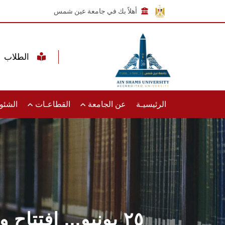
أهلاً بك في جامعة عين شمس
الطلاب
الرئيسيـة
عن الجامعة
القطاعـات
الشئون
٢٥ يونيو... افتت