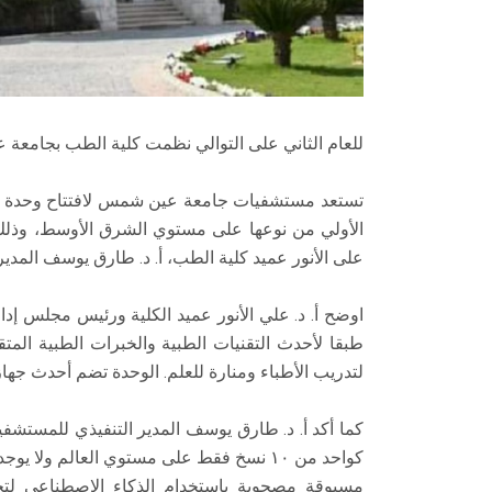
للعام الثاني على التوالي نظمت كلية الطب بجامعة 
تستعد مستشفيات جامعة عين شمس لافتتاح وحدة علا
الأولي من نوعها على مستوي الشرق الأوسط، وذلك تح
على الأنور عميد كلية الطب، أ. د. طارق يوسف المدي
اوضح أ. د. علي الأنور عميد الكلية ورئيس مجلس إدار
طبقا لأحدث التقنيات الطبية والخبرات الطبية الم
لتدريب الأطباء ومنارة للعلم. الوحدة تضم أحدث جهاز من ضمن ١٠ أجهزة للقسطرة المخية
كما أكد أ. د. طارق يوسف المدير التنفيذي للمستشف
كواحد من ١٠ نسخ فقط على مستوي العالم ول
مسبوقة مصحوبة باستخدام الذكاء الاصطناعي لتحل