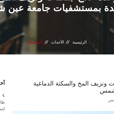
دة بمستشفيات جامعة عين
الرئيسية
الأحداث
التفاصيل
طات ونزيف المخ والسكتة الدماغية
آخر
 شمس
مس
طال
لتن