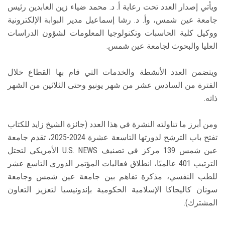
ويأتي إصدار العدد تحت رعاية أ. د. محمد ضياء زين العابدين رئيس
جامعة عين شمس، وأ. د. رشا إسماعيل مدير البوابة الإلكترونية
ووكيل كلية الحاسبات وتكنولوجيا المعلومات لشؤون الدراسات
العليا والبحوث لجامعة عين شمس.
ويتضمن العدد الأنشطة والخدمات التي قام بها القطاع خلال
الفترة من السادس عشر من شهر يونيو وحتى الثلاثين من الشهر
ذاته.
ومن أبرز ما تناولته النشرة في هذا العدد (جائزة الشيخ زايد للكتاب
تفتح باب الترشح لدورتها التاسعة عشرة 2024-2025، تقدم جامعة
عين شمس 139 مركز في تصنيف U.S. NEWS الأمريكي لتحتل
الترتيب 401 عالميًا، انطلاق فعاليات المؤتمر الدوري التاسع عشر
للطب النفسي، مذكرة تفاهم بين جامعة عين شمس وجامعة
سونان كاليجاكا الإسلامية الحكومية بإندونيسيا لتعزيز التعاون
المشترك).