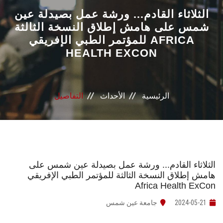
القطاعـات
الثلاثاء القادم... ورشة عمل بصيدلة عين
شمس على هامش إطلاق النسخة الثالثة
للمؤتمر الطبي الإفريقي AFRICA
الشئون الأكاديمية
HEALTH EXCON
البحث العلمي
الرعاية الصحية
الرئيسية
الأحداث
التفاصيل
المراكز والوحدات
الأنظمة الذكية
الثلاثاء القادم... ورشة عمل بصيدلة عين شمس على
هامش إطلاق النسخة الثالثة للمؤتمر الطبي الإفريقي
الإعلام
Africa Health ExCon
2024-05-21
جامعة عين شمس
تواصل معنا