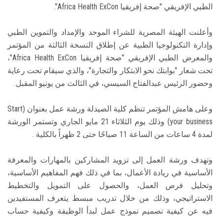
الطبي الإفريقي "صحة إفريقيا Africa Health ExCon".
وأعلنت الهيئة المصرية للشراء الموحد والإمداد والتموين الطبي
وإدارة التكنولوجيا الطبية عن إطلاق النسخة الثالثة من المؤتمر
والمعرض الطبي الإفريقي "صحة إفريقيا Africa Health ExCon"،
تحت شعار "بوابتك نحو الابتكار والتجارة"، والذي سيقام تحت رعاية
وحضور الرئيس عبدالفتاح السيسي، في الثالث من يونيو المقبل.
وعلى هامش المؤتمر تنظم كلية الصيدلة ورشة عمل بعنوان (Start
your business) وذلك يوم الثلاثاء 21 مايو الجاري وتستمر الورشة
لمدة 4 ساعات من الساعة 11 صباحًا حتى 2 ظهراً بالكلية .
وتهدف ورشة العمل إلى تزويد المشاركين بالمهارات والمعرفة
الأساسية في ريادة الأعمال، بما في ذلك فهم المفاهيم الأساسية،
وتحليل فرص العمل، والحصول على التمويل والتخطيط
الاستراتيجي، وذلك من خلال تدريب مبسط يتعرف المستفيدين
فيه عن كيفية تصميم نموذج عمل لبدأ الوظيفة وكيفية حساب