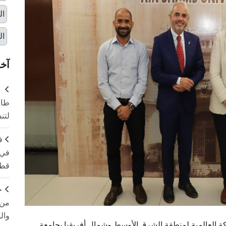
ال
ال
آخر
طال
لتن
ف
في 
قطا
ج
من 
وال
العالمية لمنطقة الشرق الأوسط وشمال أفريقيا بجامعة