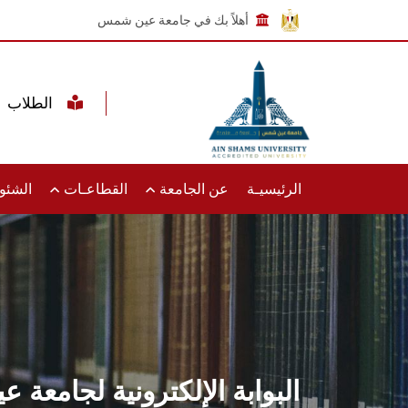
أهلاً بك في جامعة عين شمس
الطلاب
الرئيسيـة
عن الجامعة
القطاعـات
الشئون