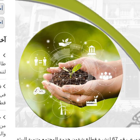
أخ
اخ
آخر
طال
لتن
ف
في 
قطا
ج
من 
وال
جتمع وتنمية البيئة