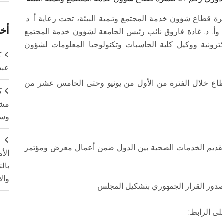
وابة الإلكترونية عددها الدوري رقم 67 لنشرة قطاع شؤون خدمة ‏المجتمع وتنمية البيئة، تحت رعاية أ. د.
أخر
أ. د. غادة فاروق نائب رئيس الجامعة لشؤون خدمة المجتمع
إلكترونية ووكيل كلية الحاسبات وتكنولوجيا المعلومات لشؤون
ك
عبد
قطاع خلال الفترة من الأول من يونيو وحتى الخامس عشر من
ك
مشت
وسم
ج
تقديم الخدمات الصحية بين الدول ضمن أعمال معرض ومؤتمر
الأ
بال
وال
بصدور القرار الجمهوري بتشكيل المجلس
لى الرابط: