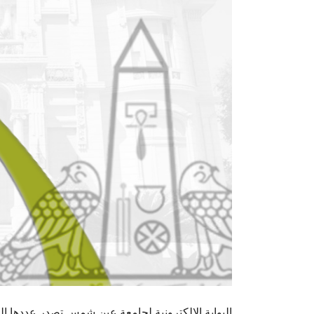
البوابة الإلكترونية لجامعة عين شمس تصدر عددها الدوري رقم 67 لنشرة قطاع شؤون خدمة الم