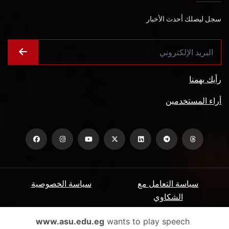
سجل ليصلك أحدث الأخبار
رأيك يهمنا
أراء المستخدمين
سياسة التعامل مع
سياسة الخصوصية
الشكاوي
ميثاق المتعاملين
الأسئلة الشائعة
www.asu.edu.eg
wants to play speech