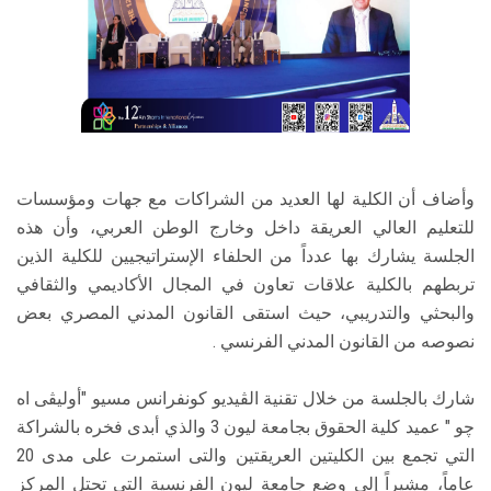
وأضاف أن الكلية لها العديد من الشراكات مع جهات ومؤسسات
للتعليم العالي العريقة داخل وخارج الوطن العربي، وأن هذه
الجلسة يشارك بها عدداً من الحلفاء الإستراتيجيين للكلية الذين
تربطهم بالكلية علاقات تعاون في المجال الأكاديمي والثقافي
والبحثي والتدريبي، حيث استقى القانون المدني المصري بعض
نصوصه من القانون المدني الفرنسي .
شارك بالجلسة من خلال تقنية الڤيديو كونفرانس مسيو "أوليڤى اه
چو " عميد كلية الحقوق بجامعة ليون 3 والذي أبدى فخره بالشراكة
التي تجمع بين الكليتين العريقتين والتى استمرت على مدى 20
عاماً، مشيراً إلى وضع جامعة ليون الفرنسية التي تحتل المركز