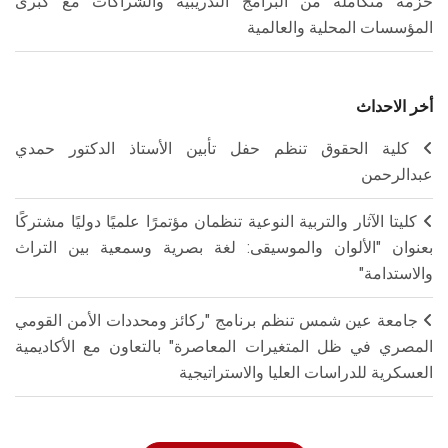
حزمة متكاملة من البرامج التدريبية والشراكات مع كبرى
المؤسسات المحلية والعالمية
أخر الاحداث
كلية الحقوق تنظم حفل تأبين الأستاذ الدكتور حمدي
عبدالرحمن
كليتا الآثار والتربية النوعية تنظمان مؤتمرًا علميًا دوليًا مشتركًا
بعنوان "الألوان والموسيقى: لغة بصرية وسمعية بين التراث
والاستدامة"
جامعة عين شمس تنظم برنامج "ركائز ومحددات الأمن القومي
المصري في ظل المتغيرات المعاصرة" بالتعاون مع الأكاديمية
العسكرية للدراسات العليا والاستراتيجية