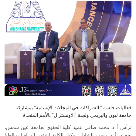
الطلاب
هيئة التدريس
الدراسات العليا
الخريجين
الموظفون
الزائـرون
سجل الان
فعاليات جلسة " الشراكات في المجالات الإنسانية" بمشاركة
جامعة ليون والبريمي ولجنة "الاونسترال" بالأمم المتحدة
ترأس أ. د. محمد صافي عميد كلية الحقوق بجامعة عين شمس،
بحضور أ. د. ياسين الشاذلي وكيل الكلية لشئون الدراسات العليا