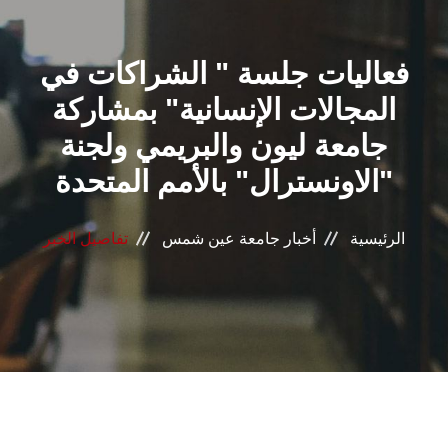
القطاعـات
فعاليات جلسة " الشراكات في
الشئون الأكاديمية
المجالات الإنسانية" بمشاركة
البحث العلمي
جامعة ليون والبريمي ولجنة
"الاونسترال" بالأمم المتحدة
الرعاية الصحية
المراكز والوحدات
الرئيسية
أخبار جامعة عين شمس
تفاصيل الخبر
الأنظمة الذكية
الإعلام
تواصل معنا