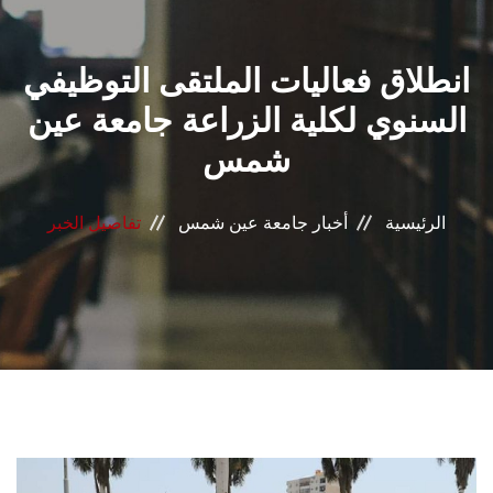
القطاعـات
انطلاق فعاليات الملتقى التوظيفي
الشئون الأكاديمية
السنوي لكلية الزراعة جامعة عين
البحث العلمي
شمس
الرعاية الصحية
الرئيسية
أخبار جامعة عين شمس
تفاصيل الخبر
المراكز والوحدات
الأنظمة الذكية
الإعلام
تواصل معنا