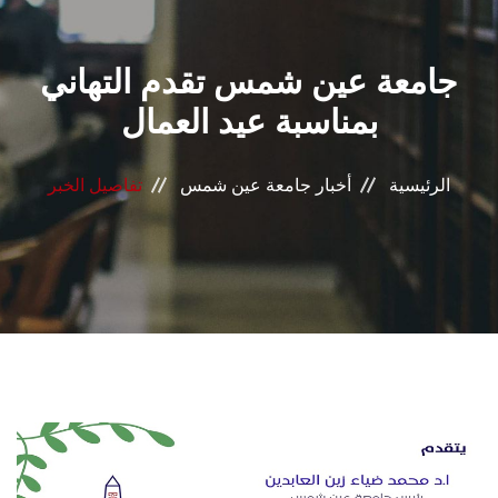
القطاعـات
جامعة عين شمس تقدم التهاني
الشئون الأكاديمية
بمناسبة عيد العمال
البحث العلمي
الرئيسية
أخبار جامعة عين شمس
تفاصيل الخبر
الرعاية الصحية
المراكز والوحدات
الأنظمة الذكية
الإعلام
تواصل معنا