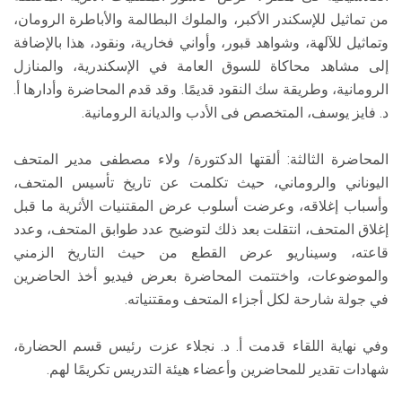
من تماثيل للإسكندر الأكبر، والملوك البطالمة والأباطرة الرومان،
وتماثيل للآلهة، وشواهد قبور، وأواني فخارية، ونقود، هذا بالإضافة
إلى مشاهد محاكاة للسوق العامة في الإسكندرية، والمنازل
الرومانية، وطريقة سك النقود قديمًا. وقد قدم المحاضرة وأدارها أ.
د. فايز يوسف، المتخصص فى الأدب والديانة الرومانية.
المحاضرة الثالثة: ألقتها الدكتورة/ ولاء مصطفى مدير المتحف
اليوناني والروماني، حيث تكلمت عن تاريخ تأسيس المتحف،
وأسباب إغلاقه، وعرضت أسلوب عرض المقتنيات الأثرية ما قبل
إغلاق المتحف، انتقلت بعد ذلك لتوضيح عدد طوابق المتحف، وعدد
قاعته، وسيناريو عرض القطع من حيث التاريخ الزمني
والموضوعات، واختتمت المحاضرة بعرض فيديو أخذ الحاضرين
في جولة شارحة لكل أجزاء المتحف ومقتنياته.
وفي نهاية اللقاء قدمت أ. د. نجلاء عزت رئيس قسم الحضارة،
شهادات تقدير للمحاضرين وأعضاء هيئة التدريس تكريمًا لهم.