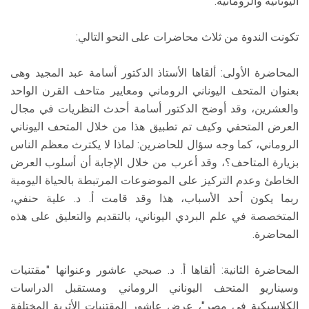
اليونانية والرومانية.
تكونت الندوة من ثلاث محاضرات على النحو التالي:
المحاضرة الأولى: ألقاها الأستاذ الدكتور أسامة عبد المجيد وهى
بعنوان المتحف اليوناني الروماني ومعايير متاحف القرن الواحد
والعشرين، وقد أوضح الدكتور أسامة أحدث النظريات في مجال
العرض المتحفي وكيف تم تطبيق هذا من خلال المتحف اليوناني
الروماني، كما وجه سؤال للحاضرين: لماذا لا يكترث معظم الناس
بزيارة المتاحف؟، وقد أعرب من خلال الإجابة أن أسلوب العرض
الخاطئ وعدم التركيز على الموضوعات المرتبطة بالحياة اليومية
ربما يكون أحد الأسباب، هذا وقد قامت أ. د. علية حنفي،
المتخصصة في علم البردي اليوناني، بالتقديم والتعليق على هذه
المحاضرة.
المحاضرة الثانية: ألقاها أ. د. صبحي عاشور وعنوانها "مقتنيات
وسيناريو المتحف اليوناني الروماني ومستقبل الدراسات
الكلاسيكية فى مصر"، عرض عاشور المقتنيات الأثرية المختلفة