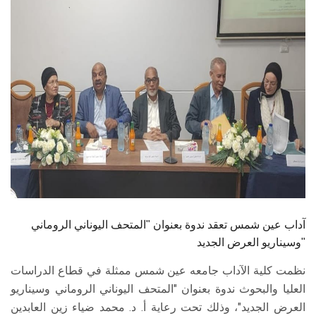
الطلاب
هيئة التدريس
الدراسات العليا
الخريجين
الموظفون
الزائـرون
آداب عين شمس تعقد ندوة بعنوان "المتحف اليوناني الروماني
سجل الان
وسيناريو العرض الجديد"
نظمت كلية الآداب جامعه عين شمس ممثلة في قطاع الدراسات
العليا والبحوث ندوة بعنوان "المتحف اليوناني الروماني وسيناريو
العرض الجديد"، وذلك تحت رعاية أ. د. محمد ضياء زين العابدين