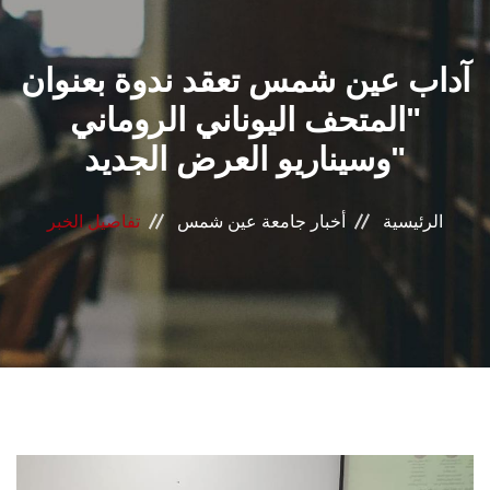
القطاعـات
آداب عين شمس تعقد ندوة بعنوان
الشئون الأكاديمية
"المتحف اليوناني الروماني
البحث العلمي
وسيناريو العرض الجديد"
الرعاية الصحية
الرئيسية
أخبار جامعة عين شمس
تفاصيل الخبر
المراكز والوحدات
الأنظمة الذكية
الإعلام
تواصل معنا