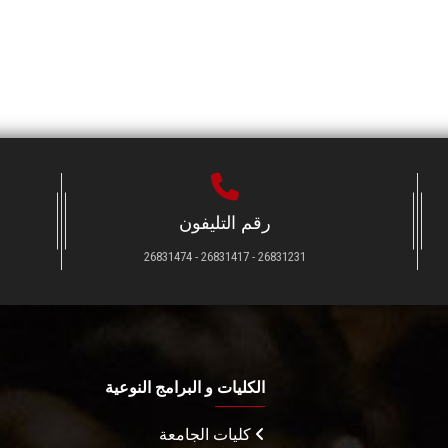
رقم التليفون
26831231 - 26831417 - 26831474
الكليات و البرامج النوعية
كليات الجامعة