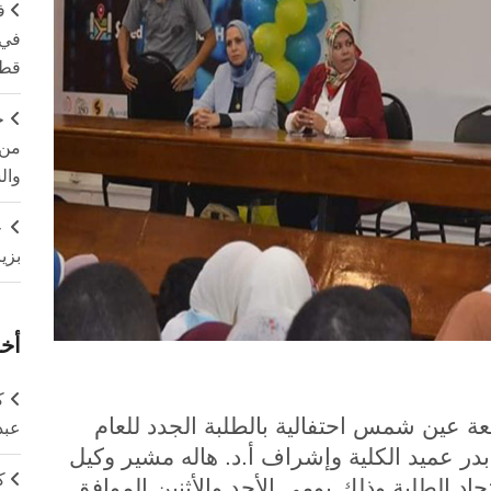
ف
في 
قطا
ج
من 
وال
ج
بزي
أخر
ك
ة عين شمس احتفالية بالطلبة الجدد للعام
عبد
ية أ.د. نجوى بدر عميد الكلية وإشراف أ.د. هاله مشير وكيل
ك
حاد الطلبة وذلك يومي الأحد والأثنين الموافق