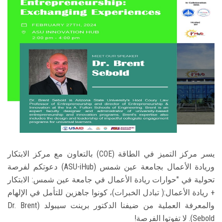
الطلاب
هيئة التدريس
الدراسات العليا
الخريجين
الموظفون
الزائـرون
يسر مركز التميز في الطاقة (COE) بالتعاون مع مركز الابتكار
وريادة الأعمال بجامعة عين شمس (ASU-iHub) دعوتكم لفرصة
سجل الان
تحولية في "حوارات ريادة الأعمال في جامعة عين شمس: الابتكار
+ ريادة الأعمال:( تبادل الخبرات)، كونوا جاهزين للتأمل في الإلهام
والمعرفة العملية من ضيفنا الدكتور برينت سيبولد (Dr. Brent
Sebold). لا تفوتوا الفرصة!