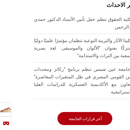
 الاحداث
لية الحقوق تنظم حفل تأبين الأستاذ الدكتور حمدي
الرحمن
ليتا الآثار والتربية النوعية تنظمان مؤتمرًا علميًا دوليًا
ركًا بعنوان "الألوان والموسيقى: لغة بصرية
عية بين التراث والاستدامة"
امعة عين شمس تنظم برنامج "ركائز ومحددات
من القومي المصري في ظل المتغيرات المعاصرة"
تعاون مع الأكاديمية العسكرية للدراسات العليا
استراتيجية
أخر قرارات الجامعة