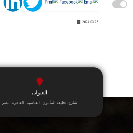
2024-03-26
العنوان
شارع الخليفة المأمون - العباسية - القاهرة - مصر