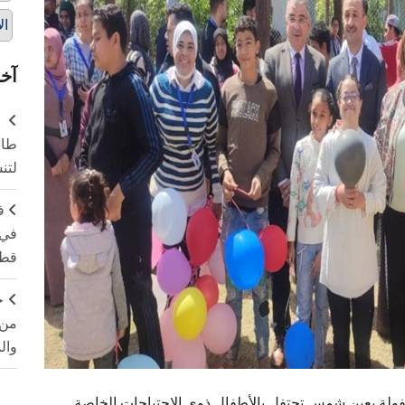
ال
آخر
طال
لتن
ف
في 
قطا
ج
من 
وال
للطفولة بعين شمس تحتفل بالأطفال ذوي الاحتياجات الخاصة