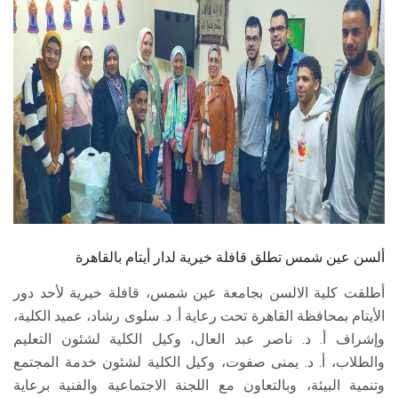
الطلاب
هيئة التدريس
الدراسات العليا
الخريجين
الموظفون
الزائـرون
ألسن عين شمس تطلق قافلة خيرية لدار أيتام بالقاهرة
أطلقت كلية الالسن بجامعة عين شمس، قافلة خيرية لأحد دور
سجل الان
الأيتام بمحافظة القاهرة تحت رعاية أ. د. سلوى رشاد، عميد الكلية،
وإشراف أ. د. ناصر عبد العال، وكيل الكلية لشئون التعليم
والطلاب، أ. د. يمنى صفوت، وكيل الكلية لشئون خدمة المجتمع
وتنمية البيئة، وبالتعاون مع اللجنة الاجتماعية والفنية برعاية