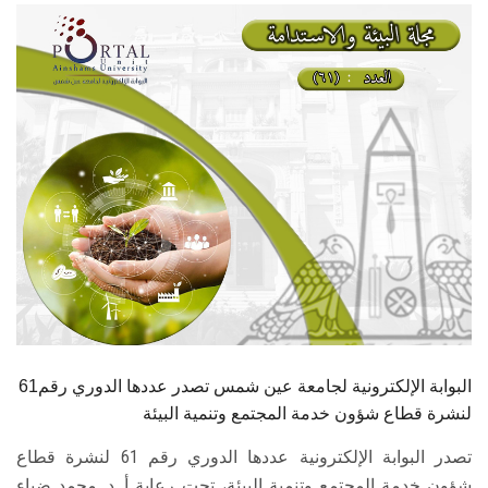
الطلاب
هيئة التدريس
الدراسات العليا
الخريجين
الموظفون
الزائـرون
سجل الان
البوابة الإلكترونية لجامعة عين شمس تصدر عددها الدوري رقم61
لنشرة قطاع شؤون خدمة المجتمع وتنمية البيئة
تصدر البوابة الإلكترونية عددها الدوري رقم 61 لنشرة قطاع
شؤون خدمة ‏المجتمع وتنمية البيئة، تحت رعاية أ. د. محمد ضياء