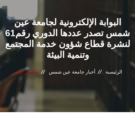
القطاعـات
البوابة الإلكترونية لجامعة عين
الشئون الأكاديمية
شمس تصدر عددها الدوري رقم61
البحث العلمي
لنشرة قطاع شؤون خدمة المجتمع
وتنمية البيئة
الرعاية الصحية
المراكز والوحدات
الرئيسية
أخبار جامعة عين شمس
تفاصيل الخبر
الأنظمة الذكية
الإعلام
تواصل معنا