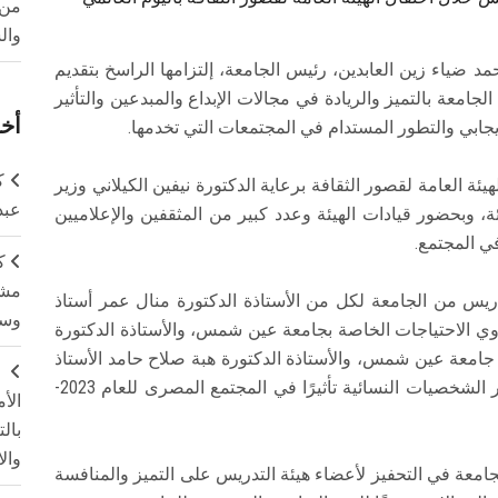
من 
وال
 ضياء زين العابدين، رئيس الجامعة، إلتزامها الراسخ بتقديم
جامعة بالتميز والريادة في مجالات الإبداع والمبدعين والتأثير
أخر
إيجابي والتطور المستدام في المجتمعات التي تخدمها.
ك
يئة العامة لقصور الثقافة برعاية الدكتورة نيفين الكيلاني وزير
عبد
، وبحضور قيادات الهيئة وعدد كبير من المثقفين والإعلاميين
في المجتمع.
ك
مشت
ريس من الجامعة لكل من الأستاذة الدكتورة منال عمر أستاذ
وسم
ي الاحتياجات الخاصة بجامعة عين شمس، والأستاذة الدكتورة
 جامعة عين شمس، والأستاذة الدكتورة هبة صلاح حامد الأستاذ
ج
بكلية البنات بجامعة عين شمس، باعتبارهن من أكثر الشخصيات النسائية تأثيرًا في المجتمع المصرى للعام 2023-
الأ
بال
وال
جامعة في التحفيز لأعضاء هيئة التدريس على التميز والمنافسة