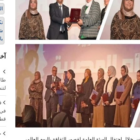
ال
تك
شم
با
آخر
طال
لتن
ف
في 
قطا
ج
لال احتفال الهيئة العامة لقصور الثقافة باليوم العالمي