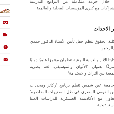
خلال حزمة متكاملة من البرامج التدريبية
شراكات مع كبرى المؤسسات المحلية والعالمية
 الاحداث
لية الحقوق تنظم حفل تأبين الأستاذ الدكتور حمدي
الرحمن
ليتا الآثار والتربية النوعية تنظمان مؤتمرًا علميًا دوليًا
ركًا بعنوان "الألوان والموسيقى: لغة بصرية
عية بين التراث والاستدامة"
امعة عين شمس تنظم برنامج "ركائز ومحددات
من القومي المصري في ظل المتغيرات المعاصرة"
تعاون مع الأكاديمية العسكرية للدراسات العليا
استراتيجية