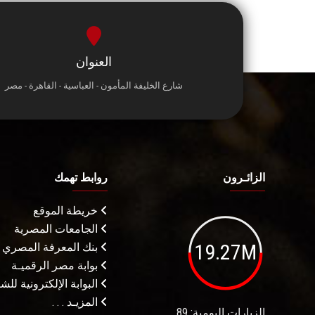
العنوان
شارع الخليفة المأمون - العباسية - القاهرة - مصر
الزائـرون
روابط تهمك
خريطة الموقع
الجامعات المصرية
19.27M
بنك المعرفة المصري
بوابة مصر الرقميـة
البوابة الإلكترونية لل
المزيـد . . .
الزيارات اليومية: 89