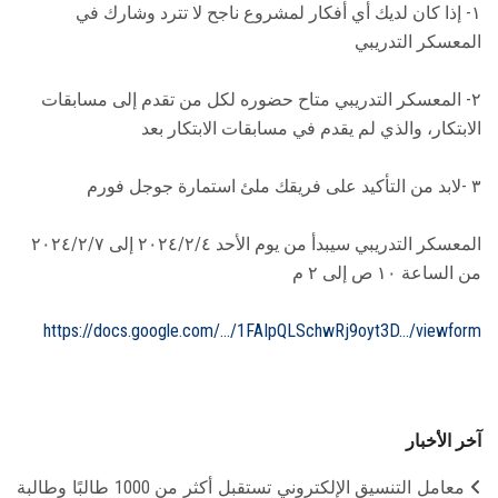
١- إذا كان لديك أي أفكار لمشروع ناجح لا تترد وشارك في
المعسكر التدريبي
٢- المعسكر التدريبي متاح حضوره لكل من تقدم إلى مسابقات
الابتكار، والذي لم يقدم في مسابقات الابتكار بعد
٣ -لابد من التأكيد على فريقك ملئ استمارة جوجل فورم
المعسكر التدريبي سيبدأ من يوم الأحد ٢٠٢٤/٢/٤ إلى ٢٠٢٤/٢/٧
من الساعة ١٠ ص إلى ٢ م
https://docs.google.com/.../1FAIpQLSchwRj9oyt3D.../viewform
آخر الأخبار
معامل التنسيق الإلكتروني تستقبل أكثر من 1000 طالبًا وطالبة