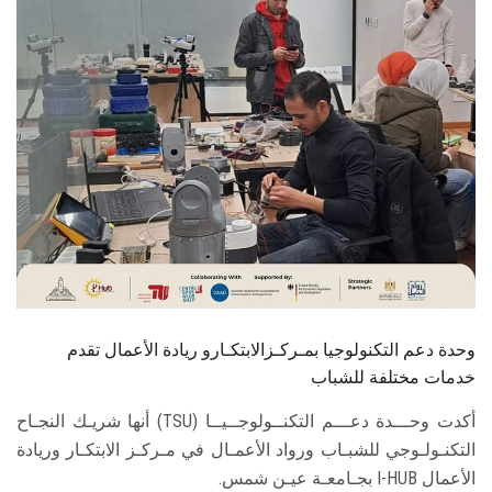
الطلاب
هيئة التدريس
الدراسات العليا
الخريجين
الموظفون
الزائـرون
وحدة دعم التكنولوجيا بمـركـزالابتكـارو ريادة الأعمال تقدم
سجل الان
خدمات مختلفة للشباب
أكدت وحـــدة دعـــم التكنــولوجــيــا (TSU) أنها شريـك النجـاح
التكنـولـوجي للشبـاب ورواد الأعمـال في مـركـز الابتكـار وريادة
الأعمال I-HUB بجـامعـة عيـن شمس.