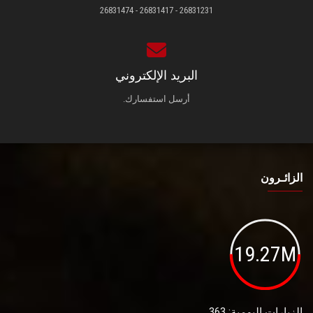
26831231 - 26831417 - 26831474
البريد الإلكتروني
أرسل استفسارك.
الزائـرون
19.27M
الزيارات اليومية: 363