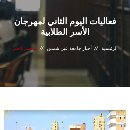
القطاعـات
فعاليات اليوم الثاني لمهرجان
الشئون الأكاديمية
الأسر الطلابية
البحث العلمي
الرئيسية
أخبار جامعة عين شمس
تفاصيل الخبر
الرعاية الصحية
المراكز والوحدات
الأنظمة الذكية
الإعلام
تواصل معنا