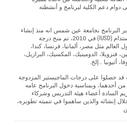
لى دوام دعم الكلية لبرنامج و أنشطته
ر البرنامج بجامعة عين شمس انه منذ إنشاء
(IUSD)
ستدام
في 2010، تم منح درجة
ـ120 طالب من 26 دولة حول العالم مثل مصر، ألمانيا، فرنسا، كندا،
 فنزويلا، الدومينيك، المكسيك، البرازيل،
.
، أثيوبيا ..إلخ
ج 19 طالب وطالبة قد حصلوا على درجات الماجيستير المزدوجة
أحدهما، وبمناسبة دخول البرنامج عامه
ريم السادة أعضاء هيئة التدريس وشركاء
خلال إنشائه والذين ساهموا في تنميته تطويره،
ن