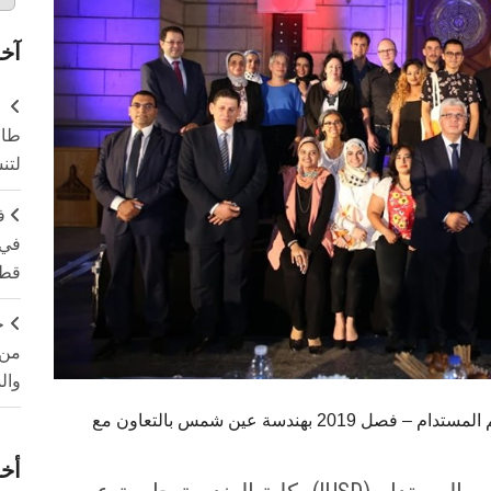
آخر
طال
لتن
ف
في 
قطا
ج
من 
وال
حفل تخرج طلاب برنامج العمران المتكامل والتصميم المستدام – فصل 2019 بهندسة عين شمس بالتعاون مع
أخر