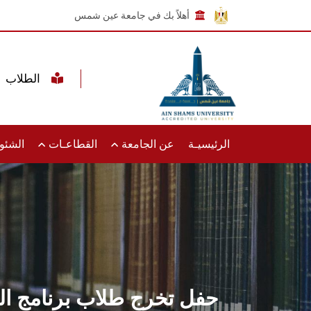
أهلاً بك في جامعة عين شمس
الطلاب
الرئيسيـة
عن الجامعة
القطاعـات
الشئون