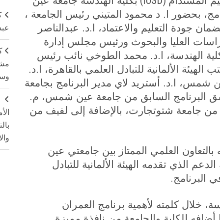
(IUSD)
يم المستدام
بكلية الهندسة جامعة عين
ج، بحضور ا. د محمود المتيني رئيس الجامعة ،
ك
مان جودة التعليم والاعتماد، ا.د. عبدالناصر
عبد
اسات العليا والبحوث ورئيس مجلس إدارة
ك
كلية الهندسة، ا.د. محمد الطوخي نائب رئيس
مشت
الهيئة الألمانية للتبادل العلمي بالقاهرة، ا.د.
وسم
 شمس، ا.د. أستريد لاي مدير البرنامج بجامعة
ق البرنامج السابق من جامعة عين شمس، م.
ج
 من جامعة شتوتجارت، بالإضافة إلى لفيف من
الأ
بال
وال
 بالتعاون العلمي الممتاز بين جامعتي عين
م الذي تقدمه الهيئة الألمانية للتبادل
.
 البرنامج
ة، خلال كلمته لأهمية برنامج العمران
 أضافه للكلية والجامعة من نافذة مميزة