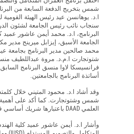
احتفل برنامج العمران المتكامل والتصم
شمس بتخريج الدفعة السابعة من البرنام
ا.د. يوهانسن عيد رئيس الهيئة القومية لض
سنجاب نائب رئيس الجامعة لشئون الدر
البرنامج، ا.د. محمد أيمن عاشور عميد 
الجامعة الأسبق، إيزابل ميرينج مدير مكتب 
محمد صالحين مدير البرنامج بجامعة عين
شتوتجارت ا.م.د. مروة عبداللطيف منس
فرانسيسكا لاوا منسق البرنامج السابق
.
أساتذة البرنامج بالجامعتين
وقد أشاد ا.د. محمود المتيني خلال كلمته
شمس وشتوتجارت. كما أكد على أهمية الدع
DAAD
العلمي
باعتبارها شريك أساسي في
وأشار ا.د. أيمن عاشور عميد كلية الهندس
(IUSD)
المتكامل والتصميم المستدام
وما