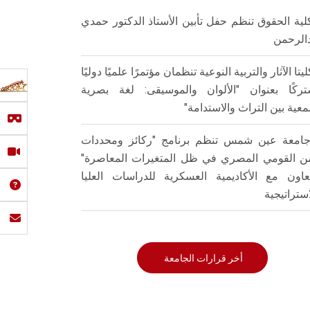
لية الحقوق تنظم حفل تأبين الأستاذ الدكتور حمدي
الرحمن
ليتا الآثار والتربية النوعية تنظمان مؤتمرًا علميًا دوليًا
ركًا بعنوان "الألوان والموسيقى: لغة بصرية
عية بين التراث والاستدامة"
امعة عين شمس تنظم برنامج "ركائز ومحددات
من القومي المصري في ظل المتغيرات المعاصرة"
تعاون مع الأكاديمية العسكرية للدراسات العليا
استراتيجية
أخر قرارات الجامعة