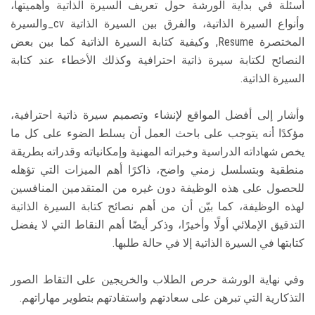
أسئلة في بداية الورشة حول تعريف السيرة الذاتية وأهميتها،
وأنواع السيرة الذاتية، والفرق بين السيرة الذاتية cv_والسيرة
المختصرة Resume, وكيفية كتابة السيرة الذاتية كما بين بعض
النصائح لكتابة سيرة ذاتية احترافية وكذلك الأخطاء عند كتابة
السيرة الذاتية.
وأشار إلى أفضل المواقع لإنشاء وتصميم سيرة ذاتية احترافية،
مؤكدًا أنه يتوجب على باحث العمل أن يسلط الضوء على كل ما
يخص شهاداته الدراسية وخبراته المهنية وإمكانياته وقدراته بطريقة
منطقية وبتسلسل زمني واضح، ذاكرًا أهم الميزات التي تؤهله
للحصول على هذه الوظيفة دون غيره من المتقدمين المنافسين
لهذه الوظيفة، كما بيّن أن من أهم نصائح كتابة السيرة الذاتية
التدقيق الإملائي أولًا وأخيرًا، وذكر أيضًا أهم النقاط التي لا يفضل
كتابتها في السيرة الذاتية إلا في حالة طلبها.
وفي نهاية الورشة حرص الطلاب والخريجين على التقاط الصور
التذكارية التي تبرهن على سعادتهم واستفادتهم بتطوير مهاراتهم.