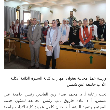
الطلاب
هيئة التدريس
الدراسات العليا
الخريجين
الموظفون
الزائـرون
ورشة عمل مجانية بعنوان "مهارات كتابة السيرة الذاتية" بكلية
سجل الان
الآداب جامعة عين شمس
تحت رعاية أ. د. محمد ضياء زين العابدين رئيس جامعة عين
شمس، أ. د. غادة فاروق نائب رئيس الجامعة لشئون خدمة
المجتمع وتنمية البيئة، أ. د. حنان كامل عميدة كلية الآداب جامعة