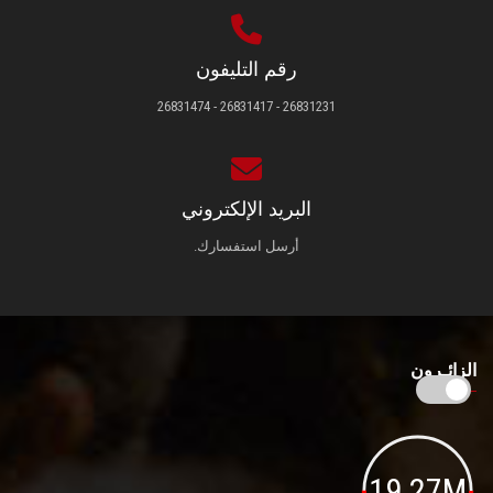
رقم التليفون
26831231 - 26831417 - 26831474
البريد الإلكتروني
أرسل استفسارك.
الزائـرون
19.27M