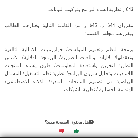
الطلاب
643 ر نظرية إنشاء البرامج وتركيب البيانات.
هيئة التدريس
مقرران 644 ر، 645 ر من القائمة التالية يختارهما الطالب
ويقررهما مجلس القسم:
الدراسات العليا
برمجة النظم وتعميم المؤلفات/ خوارزميات الكمالية التآلفية
الخريجين
وتعقداتها/ الآليات واللغات الصورية/ البرمجة الدلالية/ الأسس
النظرية لتخزين واستعادة المعلومات/ طرق إنشاء المنتجات
الموظفون
اللاماديات وتحليل سريان البرامج/ نظرية نظم التشغيل/ المسائل
الرياضية في تصميم المنتجات المادية/ الذكاء الاصطناعي/
الزائـرون
الهندسة الحسابية / نظرية الشبكات.
سجل الان
هل محتوى الصفحة مفيد؟