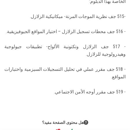
الخاصة بهذا الدبلوم:
الطلاب
-515 جف نظرية الموجات المرنة- ميكانيكية الزلازل.
هيئة التدريس
- 516 جف محطات تسجيل الزلازل – اختيار المواقع الجيوفيزيقية.
الدراسات العليا
- 517 جف الزلازل وتكتونية الألواح- تطبيقات جيولوجية
الخريجين
وهيدرولوجية للزلازل.
الموظفون
- 518 جف مقرر عملي في تحليل التسجيلات السيزمية واختبارات
المواقع.
الزائـرون
- 519 جف مقرر أوجه الأمن الاجتماعي.
سجل الان
هل محتوى الصفحة مفيد؟