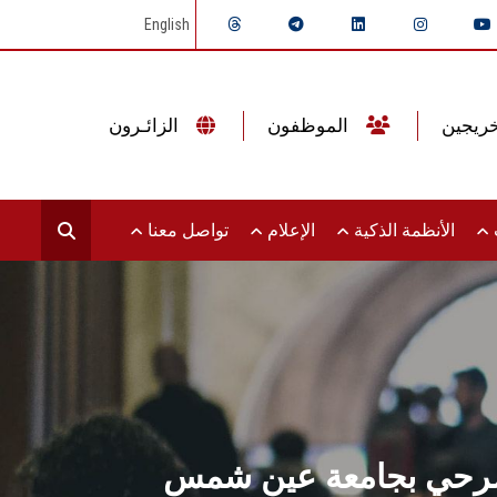
English
الموظفون
الزائـرون
ت
الأنظمة الذكية
الإعلام
تواصل معنا