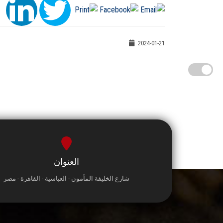
2024-01-21
العنوان
شارع الخليفة المأمون - العباسية - القاهرة - مصر