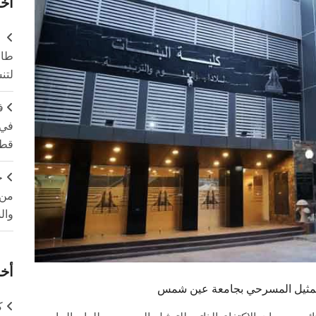
آخر
طال
لتن
ف
في 
قطا
ج
من 
وال
أخر
ك