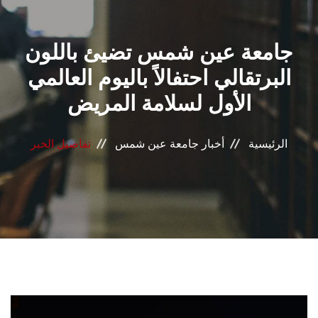
القطاعـات
جامعة عين شمس تضيئ باللون
الشئون الأكاديمية
البرتقالي احتفالاً باليوم العالمي
البحث العلمي
الأول لسلامة المريض
الرعاية الصحية
الرئيسية
أخبار جامعة عين شمس
تفاصيل الخبر
المراكز والوحدات
الأنظمة الذكية
الإعلام
تواصل معنا