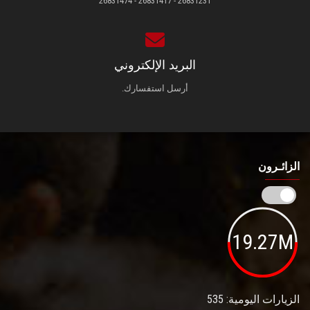
26831231 - 26831417 - 26831474
البريد الإلكتروني
أرسل استفسارك.
الزائـرون
19.27M
الزيارات اليومية: 535