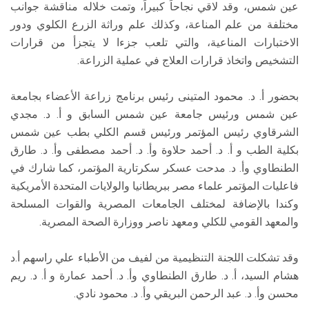
عين شمس، وقد لاقي نجاحاً كبيراً، وتمت خلاله مناقشة جوانب
مختلفة من علم المناعة، وكذلك علم وراثة الزرع الكلوي ودور
الاختبارات المناعية، والتي تلعب جزءا لا يتجزأ من قرارات
التشخيص واتخاذ قرارات العلاج في عملية الزراعة.
بحضور أ. د. محمود المتينى رئيس برنامج زراعة الأعضاء بجامعة
عين شمس ورئيس جامعة عين شمس السابق و أ. د. مجدي
الشرقاوي رئيس المؤتمر ورئيس قسم الكلي بطب عين شمس
بكلية الطب و أ. د. أحمد حلاوة وأ. د. أحمد مصطفى وأ. د. طارق
الطنطاوي وأ. د. مدحت عسكر سكرتارية المؤتمر، كما شارك في
فاعليات المؤتمر علماء مصر ببريطانيا والولايات المتحدة الأمريكية
وكندا بالإضافة لمختلف الجامعات المصرية والقوات المسلحة
والمعهد القومي للكلي ومعهد ناصر ووزارة الصحة المصرية.
وقد تشكلت اللجنة التنظيمية من لفيف من الأطباء علي راسهم أ.د
هشام السيد، أ. د. طارق الطنطاوي وأ. د. أحمد عمارة و أ. د. ريم
محسن وأ. د. عبد الرحمن البريقي وأ. د. محمود نادي.