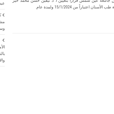
يس جامعة عين شمس قراراً بتعيين أ. د. نيفين حسن محمد خير
عبد
تباراً من 15/1/2024 ولمدة عام.
ك
مشت
وسم
ج
الأ
بال
وال