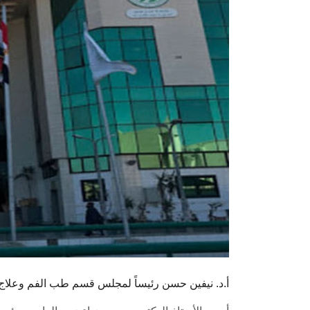
أ.د. نيفين حسن رئيساً لمجلس قسم طب الفم وعلاج ا