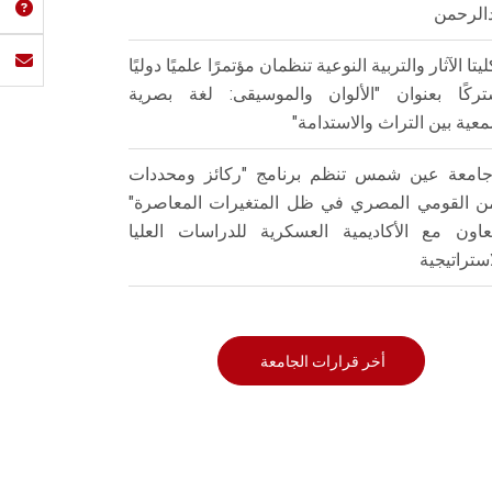
الرحمن
ليتا الآثار والتربية النوعية تنظمان مؤتمرًا علميًا دوليًا
ركًا بعنوان "الألوان والموسيقى: لغة بصرية
عية بين التراث والاستدامة"
امعة عين شمس تنظم برنامج "ركائز ومحددات
من القومي المصري في ظل المتغيرات المعاصرة"
تعاون مع الأكاديمية العسكرية للدراسات العليا
استراتيجية
أخر قرارات الجامعة