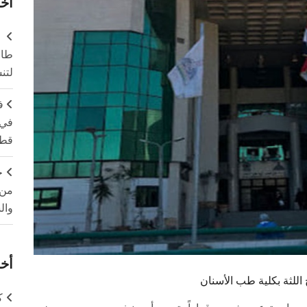
آخر
طال
لتن
ف
في 
قطا
ج
من 
وال
أخر
للثة بكلية طب الأسنان
ك