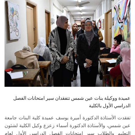
الطلاب
هيئة التدريس
الدراسات العليا
الخريجين
الموظفون
الزائـرون
عميدة ووكيلة بنات عين شمس تتفقدان سير امتحانات الفصل
سجل الان
الدراسي الأول بالكلية
تفقدت الأستاذة الدكتورة أميرة يوسف عميدة كلية البنات جامعة
عين شمس، والأستاذة الدكتورة أسماء زعزع وكيل الكلية لشئون
التعليم والطلاب سير امتحانات الفصل الدراسي الأول لعام