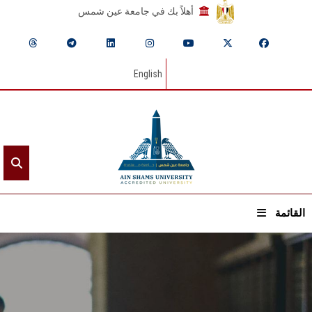
أهلاً بك في جامعة عين شمس
English
القائمة
الرئيسيـة
عن الجامعة