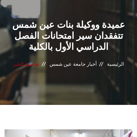
القطاعـات
عميدة ووكيلة بنات عين شمس
الشئون الأكاديمية
تتفقدان سير امتحانات الفصل
البحث العلمي
الدراسي الأول بالكلية
الرعاية الصحية
الرئيسية
أخبار جامعة عين شمس
تفاصيل الخبر
المراكز والوحدات
الأنظمة الذكية
الإعلام
تواصل معنا