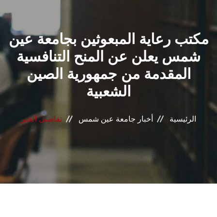
القطاعـات
مكتب رعاية المبعوثين بجامعة عين
الشئون الأكاديمية
شمس يعلن عن المنح التنافسية
البحث العلمي
المقدمة من جمهورية الصين
الشعبية
الرعاية الصحية
المراكز والوحدات
الرئيسية
أخبار جامعة عين شمس
تفاصيل الخبر
الأنظمة الذكية
الإعلام
تواصل معنا