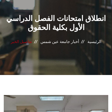
القطاعـات
انطلاق امتحانات الفصل الدراسي
الشئون الأكاديمية
الأول بكلية الحقوق
البحث العلمي
الرئيسية
أخبار جامعة عين شمس
تفاصيل الخبر
الرعاية الصحية
المراكز والوحدات
الأنظمة الذكية
الإعلام
تواصل معنا