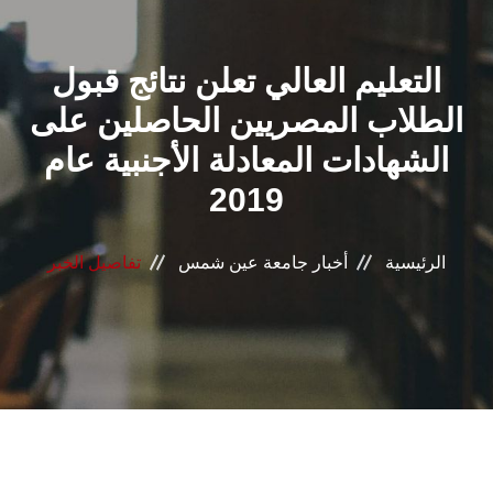
القطاعـات
التعليم العالي تعلن نتائج قبول
الشئون الأكاديمية
الطلاب المصريين الحاصلين على
البحث العلمي
الشهادات المعادلة الأجنبية عام
2019
الرعاية الصحية
المراكز والوحدات
الرئيسية
أخبار جامعة عين شمس
تفاصيل الخبر
الأنظمة الذكية
الإعلام
تواصل معنا