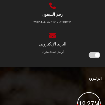
رقم التليفون
26831231 - 26831417 - 26831474
البريد الإلكتروني
أرسل استفسارك.
الزائـرون
19.27M