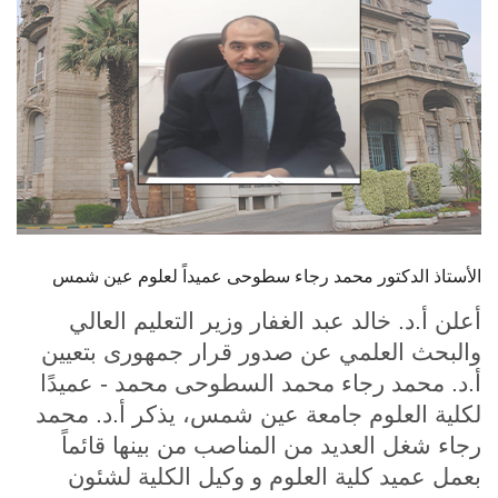
الطلاب
هيئة التدريس
الدراسات العليا
الخريجين
الموظفون
الأستاذ الدكتور محمد رجاء سطوحى عميداً لعلوم عين شمس
الزائـرون
أعلن أ.د. خالد عبد الغفار وزير التعليم العالي
والبحث العلمي عن صدور قرار جمهورى بتعيين
سجل الان
أ.د. محمد رجاء محمد السطوحى محمد - عميدًا
لكلية العلوم جامعة عين شمس، يذكر أ.د. محمد
رجاء شغل العديد من المناصب من بينها قائماً
بعمل عميد كلية العلوم و وكيل الكلية لشئون