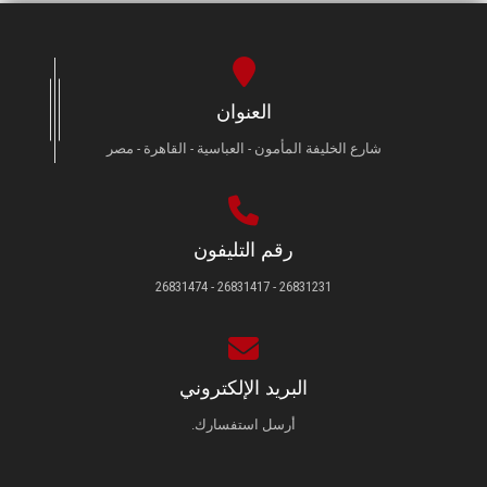
الطلاب
هيئة التدريس
العنوان
الدراسات العليا
شارع الخليفة المأمون - العباسية - القاهرة - مصر
الخريجين
الموظفون
رقم التليفون
26831231 - 26831417 - 26831474
الزائـرون
سجل الان
البريد الإلكتروني
أرسل استفسارك.