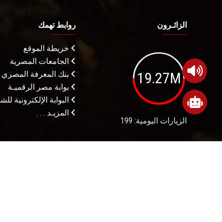
الزائـرون
روابط تهمك
خريطة الموقع
الجامعات المصرية
19.27M
بنك المعرفة المصري
بوابة مصر الرقميـة
البوابة الإلكترونية لل
المزيـد . . .
الزيارات اليومية: 199
شروط الاستخدام
م