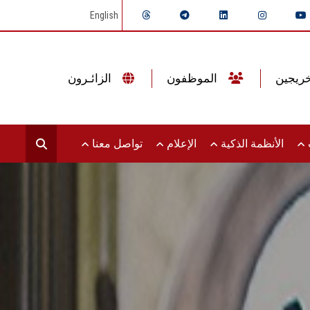
English
الموظفون
الزائـرون
ت
الأنظمة الذكية
الإعلام
تواصل معنا