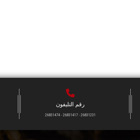
رقم التليفون
26831231 - 26831417 - 26831474