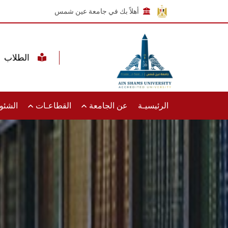
أهلاً بك في جامعة عين شمس
الطلاب
الرئيسيـة
عن الجامعة
القطاعـات
الشئون