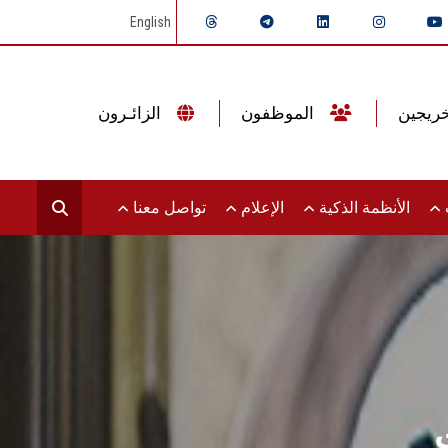
English
الموظفون
الزائـرون
ت
الأنظمة الذكية
الإعلام
تواصل معنا